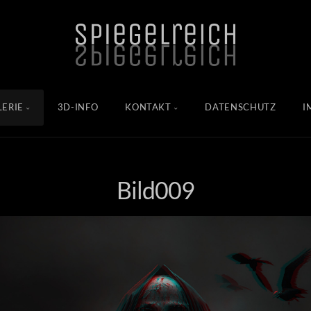
LERIE
3D-INFO
KONTAKT
DATENSCHUTZ
I
Bild009